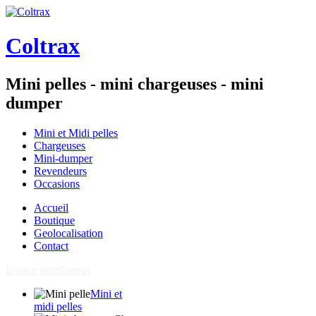
Coltrax
Mini pelles - mini chargeuses - mini
dumper
Mini et Midi pelles
Chargeuses
Mini-dumper
Revendeurs
Occasions
Accueil
Boutique
Geolocalisation
Contact
Espace distributeur
Mini et
midi pelles