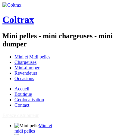
Coltrax
Mini pelles - mini chargeuses - mini
dumper
Mini et Midi pelles
Chargeuses
Mini-dumper
Revendeurs
Occasions
Accueil
Boutique
Geolocalisation
Contact
Espace distributeur
Mini et
midi pelles