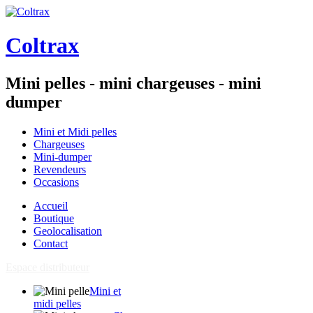
Coltrax
Mini pelles - mini chargeuses - mini
dumper
Mini et Midi pelles
Chargeuses
Mini-dumper
Revendeurs
Occasions
Accueil
Boutique
Geolocalisation
Contact
Espace distributeur
Mini et
midi pelles