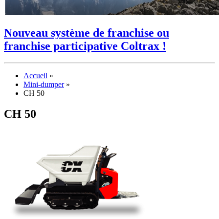
Nouveau système de franchise ou
franchise participative Coltrax !
Accueil
»
Mini-dumper
»
CH 50
CH 50