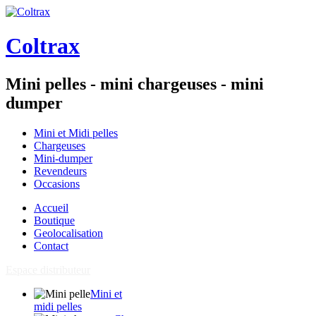
Coltrax
Mini pelles - mini chargeuses - mini
dumper
Mini et Midi pelles
Chargeuses
Mini-dumper
Revendeurs
Occasions
Accueil
Boutique
Geolocalisation
Contact
Espace distributeur
Mini et
midi pelles