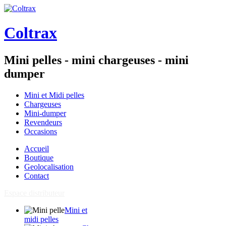
Coltrax
Mini pelles - mini chargeuses - mini
dumper
Mini et Midi pelles
Chargeuses
Mini-dumper
Revendeurs
Occasions
Accueil
Boutique
Geolocalisation
Contact
Espace distributeur
Mini et
midi pelles