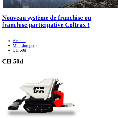
Nouveau système de franchise ou
franchise participative Coltrax !
Accueil
»
Mini-dumper
»
CH 50d
CH 50d