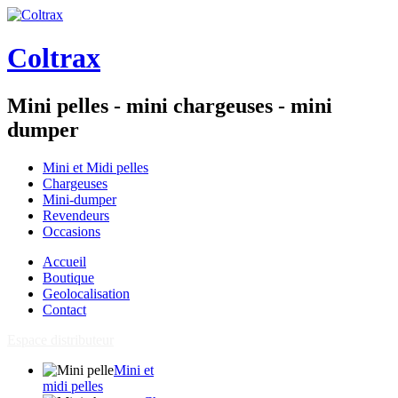
Coltrax
Mini pelles - mini chargeuses - mini
dumper
Mini et Midi pelles
Chargeuses
Mini-dumper
Revendeurs
Occasions
Accueil
Boutique
Geolocalisation
Contact
Espace distributeur
Mini et
midi pelles