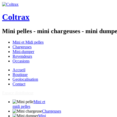
Coltrax
Mini pelles - mini chargeuses - mini dump
Mini et Midi pelles
Chargeuses
Mini-dumper
Revendeurs
Occasions
Accueil
Boutique
Geolocalisation
Contact
Espace distributeur
Mini et
midi pelles
Chargeuses
Mini