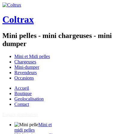
Coltrax
Mini pelles - mini chargeuses - mini
dumper
Mini et Midi pelles
Chargeuses
Mini-dumper
Revendeurs
Occasions
Accueil
Boutique
Geolocalisation
Contact
Espace distributeur
Mini et
midi pelles