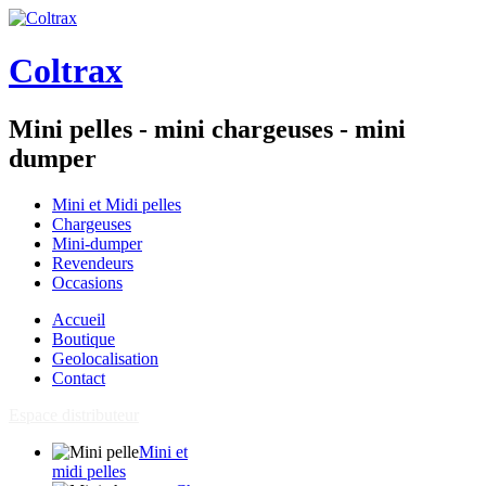
Coltrax
Mini pelles - mini chargeuses - mini
dumper
Mini et Midi pelles
Chargeuses
Mini-dumper
Revendeurs
Occasions
Accueil
Boutique
Geolocalisation
Contact
Espace distributeur
Mini et
midi pelles