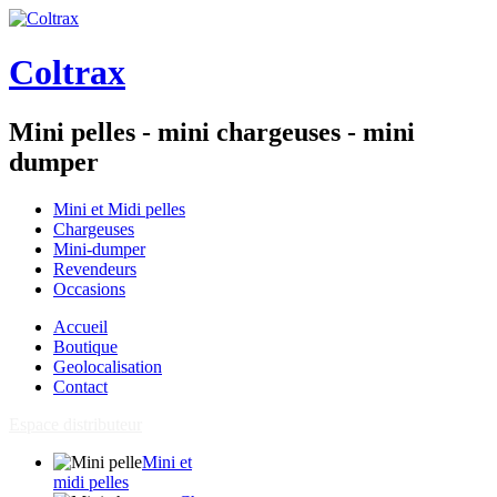
Coltrax
Mini pelles - mini chargeuses - mini
dumper
Mini et Midi pelles
Chargeuses
Mini-dumper
Revendeurs
Occasions
Accueil
Boutique
Geolocalisation
Contact
Espace distributeur
Mini et
midi pelles